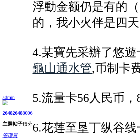
浮動金额仍是有的（30
的，我小火伴是四天
4.某寶先采辦了悠遊卡
龜山通水管
,币制卡
5.流量卡56人民币
admin
2648
2648
8006
6.花莲至垦丁纵谷线
主題
帖子
積分
管理員