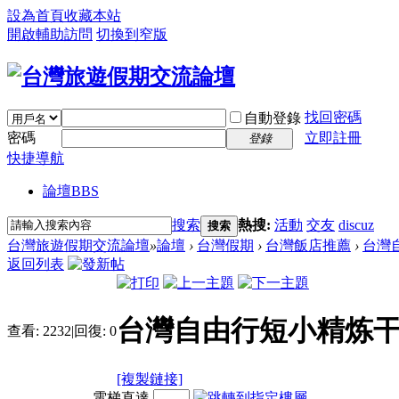
設為首頁
收藏本站
開啟輔助訪問
切換到窄版
找回密碼
自動登錄
密碼
立即註冊
登錄
快捷導航
論壇
BBS
搜索
熱搜:
活動
交友
discuz
搜索
台灣旅遊假期交流論壇
»
論壇
›
台灣假期
›
台灣飯店推薦
›
台灣
返回列表
台灣自由行短小精炼
查看:
2232
|
回復:
0
[複製鏈接]
電梯直達