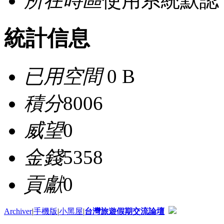
所在時區
使用系統默認
統計信息
已用空間
0 B
積分
8006
威望
0
金錢
5358
貢獻
0
Archiver
|
手機版
|
小黑屋
|
台灣旅遊假期交流論壇