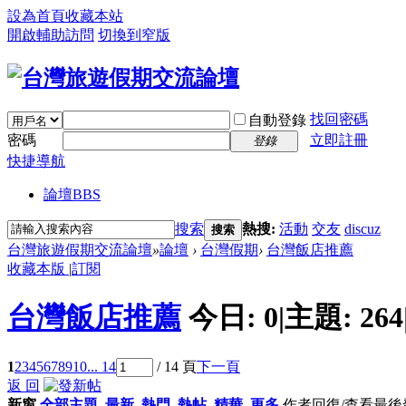
設為首頁
收藏本站
開啟輔助訪問
切換到窄版
找回密碼
自動登錄
密碼
立即註冊
登錄
快捷導航
論壇
BBS
搜索
熱搜:
活動
交友
discuz
搜索
台灣旅遊假期交流論壇
»
論壇
›
台灣假期
›
台灣飯店推薦
收藏本版
|
訂閱
台灣飯店推薦
今日:
0
|
主題:
264
1
2
3
4
5
6
7
8
9
10
... 14
/ 14 頁
下一頁
返 回
新窗
全部主題
最新
熱門
熱帖
精華
更多
作者
回復/查看
最後