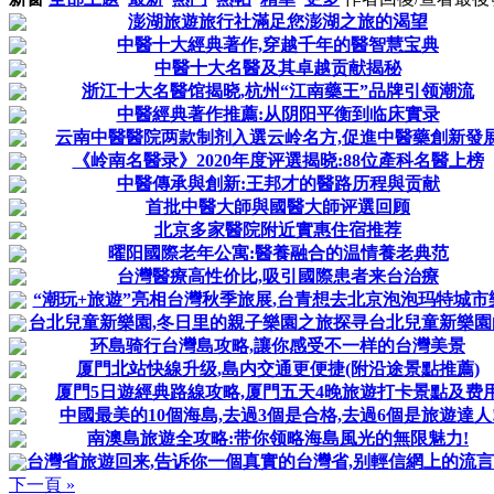
澎湖旅遊旅行社滿足您澎湖之旅的渴望
中醫十大經典著作,穿越千年的醫智慧宝典
中醫十大名醫及其卓越贡献揭秘
浙江十大名醫馆揭晓,杭州“江南藥王”品牌引领潮流
中醫經典著作推薦:从阴阳平衡到临床實录
云南中醫醫院两款制剂入選云岭名方,促進中醫藥創新發
《岭南名醫录》2020年度评選揭晓:88位產科名醫上榜
中醫傳承與創新:王邦才的醫路历程與贡献
首批中醫大師與國醫大師评選回顾
北京多家醫院附近實惠住宿推荐
曜阳國際老年公寓:醫養融合的温情養老典范
台灣醫療高性价比,吸引國際患者来台治療
“潮玩+旅遊”亮相台灣秋季旅展,台青想去北京泡泡玛特城市
台北兒童新樂園,冬日里的親子樂園之旅探寻台北兒童新樂園
环島骑行台灣島攻略,讓你感受不一样的台灣美景
厦門北站快線升级,島内交通更便捷(附沿途景點推薦)
厦門5日遊經典路線攻略,厦門五天4晚旅遊打卡景點及费
中國最美的10個海島,去過3個是合格,去過6個是旅遊達人
南澳島旅遊全攻略:带你领略海島風光的無限魅力!
台灣省旅遊回来,告诉你一個真實的台灣省,别輕信網上的流
下一頁 »