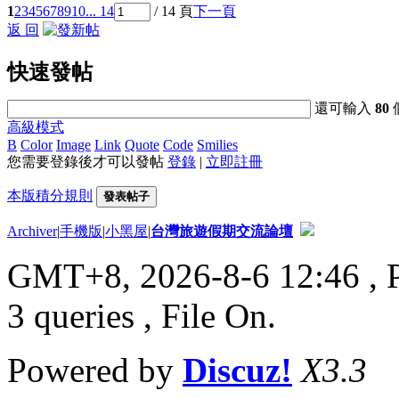
1
2
3
4
5
6
7
8
9
10
... 14
/ 14 頁
下一頁
返 回
快速發帖
還可輸入
80
高級模式
B
Color
Image
Link
Quote
Code
Smilies
您需要登錄後才可以發帖
登錄
|
立即註冊
本版積分規則
發表帖子
Archiver
|
手機版
|
小黑屋
|
台灣旅遊假期交流論壇
GMT+8, 2026-8-6 12:46
, 
3 queries , File On.
Powered by
Discuz!
X3.3