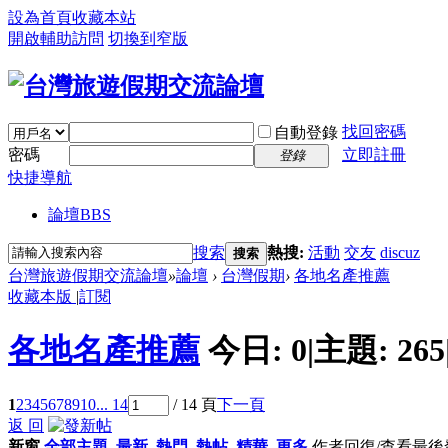
設為首頁
收藏本站
開啟輔助訪問
切換到窄版
找回密碼
自動登錄
密碼
立即註冊
登錄
快捷導航
論壇
BBS
搜索
熱搜:
活動
交友
discuz
搜索
台灣旅遊假期交流論壇
»
論壇
›
台灣假期
›
各地名產推薦
收藏本版
|
訂閱
各地名產推薦
今日:
0
|
主題:
265
1
2
3
4
5
6
7
8
9
10
... 14
/ 14 頁
下一頁
返 回
新窗
全部主題
最新
熱門
熱帖
精華
更多
作者
回復/查看
最後