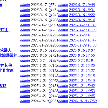
家
admin
2026-6-17
0
554
admin
2026-6-17 19:08
admin
2026-3-16
0
1464
admin
2026-3-16 18:31
admin
2026-3-16
0
1247
admin
2026-3-16 18:22
admin
2026-3-16
0
1285
admin
2026-3-16 18:14
admin
2025-11-29
0
2031
admin
2025-11-29 19:13
壁江山”
admin
2025-11-29
0
1765
admin
2025-11-29 19:03
admin
2025-11-29
0
1299
admin
2025-11-29 18:55
admin
2025-11-29
0
1261
admin
2025-11-29 18:47
admin
2025-11-29
0
1266
admin
2025-11-29 18:38
乡求醫人
admin
2025-8-16
0
1950
admin
2025-8-16 18:04
遊業的...
admin
2025-8-16
0
1721
admin
2025-8-16 17:56
admin
2025-5-7
0
1927
admin
2025-5-7 18:19
难辞其咎
admin
2025-1-21
0
2163
admin
2025-1-21 15:36
北县立新
admin
2025-1-21
0
2112
admin
2025-1-21 15:27
admin
2025-1-21
0
2145
admin
2025-1-21 15:18
admin
2025-1-21
0
2073
admin
2025-1-21 15:10
攻略
admin
2025-1-21
0
2151
admin
2025-1-21 15:02
admin
2025-1-21
0
2185
admin
2025-1-21 14:53
admin
2025-1-21
0
2148
admin
2025-1-21 14:45
admin
2024-10-10
0
2361
admin
2024-10-10 17:50