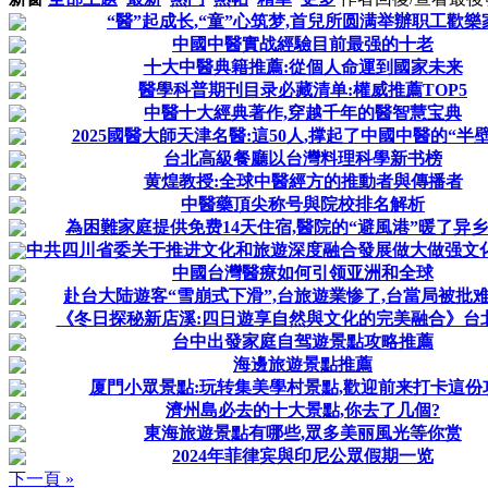
“醫”起成长,“童”心筑梦,首兒所圆满举辦职工歡樂
中國中醫實战經驗目前最强的十老
十大中醫典籍推薦:從個人命運到國家未来
醫學科普期刊目录必藏清单:權威推薦TOP5
中醫十大經典著作,穿越千年的醫智慧宝典
2025國醫大師天津名醫:這50人,撑起了中國中醫的“半
台北高級餐廳以台灣料理科學新书榜
黄煌教授:全球中醫經方的推動者與傳播者
中醫藥頂尖称号與院校排名解析
為困難家庭提供免费14天住宿,醫院的“避風港”暖了异
中共四川省委关于推进文化和旅遊深度融合發展做大做强文化旅
中國台灣醫療如何引领亚洲和全球
赴台大陆遊客“雪崩式下滑”,台旅遊業惨了,台當局被批
《冬日探秘新店溪:四日遊享自然與文化的完美融合》台
台中出發家庭自驾遊景點攻略推薦
海邊旅遊景點推薦
厦門小眾景點:玩转集美學村景點,歡迎前来打卡這份
濟州島必去的十大景點,你去了几個?
東海旅遊景點有哪些,眾多美丽風光等你赏
2024年菲律宾與印尼公眾假期一览
下一頁 »