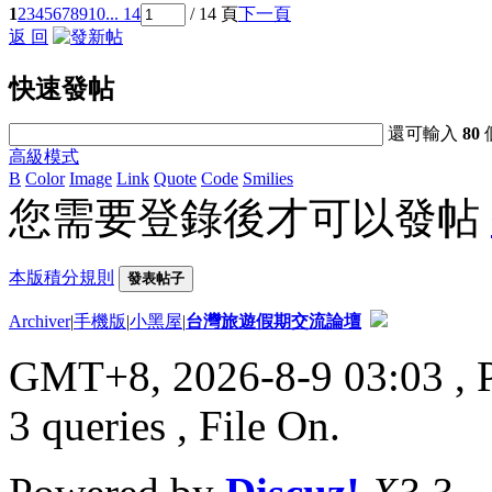
1
2
3
4
5
6
7
8
9
10
... 14
/ 14 頁
下一頁
返 回
快速發帖
還可輸入
80
高級模式
B
Color
Image
Link
Quote
Code
Smilies
您需要登錄後才可以發帖
本版積分規則
發表帖子
Archiver
|
手機版
|
小黑屋
|
台灣旅遊假期交流論壇
GMT+8, 2026-8-9 03:03
, 
3 queries , File On.