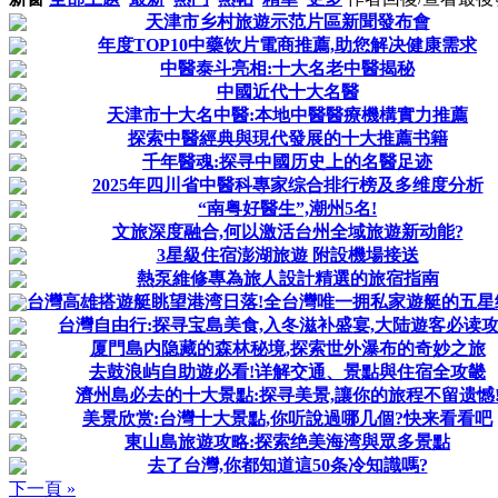
天津市乡村旅遊示范片區新聞發布會
年度TOP10中藥饮片電商推薦,助您解决健康需求
中醫泰斗亮相:十大名老中醫揭秘
中國近代十大名醫
天津市十大名中醫:本地中醫醫療機構實力推薦
探索中醫經典與現代發展的十大推薦书籍
千年醫魂:探寻中國历史上的名醫足迹
2025年四川省中醫科專家综合排行榜及多维度分析
“南粤好醫生”,潮州5名!
文旅深度融合,何以激活台州全域旅遊新动能?
3星級住宿澎湖旅遊 附設機場接送
熱泵維修專為旅人設計精選的旅宿指南
台灣高雄搭遊艇眺望港湾日落!全台灣唯一拥私家遊艇的五星
台灣自由行:探寻宝島美食,入冬滋补盛宴,大陆遊客必读
厦門島内隐藏的森林秘境,探索世外瀑布的奇妙之旅
去鼓浪屿自助遊必看!详解交通、景點與住宿全攻畿
濟州島必去的十大景點:探寻美景,讓你的旅程不留遗憾
美景欣赏:台灣十大景點,你听說過哪几個?快来看看吧
東山島旅遊攻略:探索绝美海湾與眾多景點
去了台灣,你都知道這50条冷知識嗎?
下一頁 »