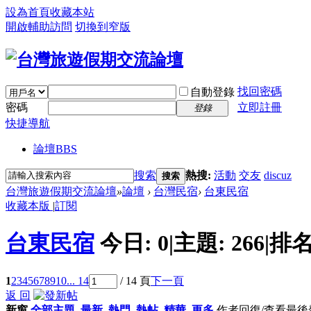
設為首頁
收藏本站
開啟輔助訪問
切換到窄版
找回密碼
自動登錄
密碼
立即註冊
登錄
快捷導航
論壇
BBS
搜索
熱搜:
活動
交友
discuz
搜索
台灣旅遊假期交流論壇
»
論壇
›
台灣民宿
›
台東民宿
收藏本版
|
訂閱
台東民宿
今日:
0
|
主題:
266
|
排名
1
2
3
4
5
6
7
8
9
10
... 14
/ 14 頁
下一頁
返 回
新窗
全部主題
最新
熱門
熱帖
精華
更多
作者
回復/查看
最後