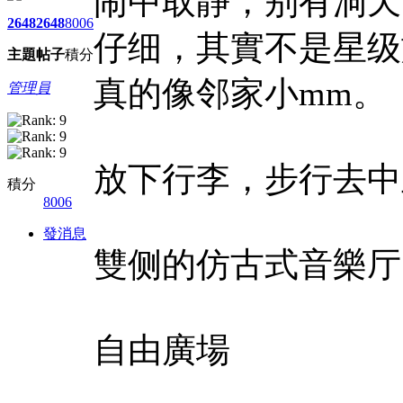
闹中取静，别有洞天
2648
2648
8006
仔细，其實不是星级
主題
帖子
積分
真的像邻家小mm。
管理員
放下行李，步行去中
積分
8006
發消息
雙侧的仿古式音樂厅
自由廣場