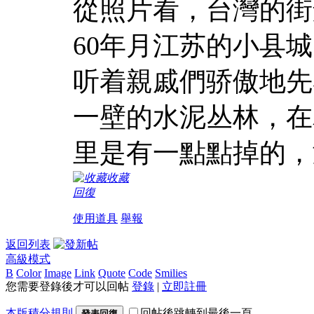
從照片看，台灣的街
60年月江苏的小县
听着親戚們骄傲地先
一壁的水泥丛林，在
里是有一點點掉的，童
收藏
回復
使用道具
舉報
返回列表
高級模式
B
Color
Image
Link
Quote
Code
Smilies
您需要登錄後才可以回帖
登錄
|
立即註冊
本版積分規則
回帖後跳轉到最後一頁
發表回復