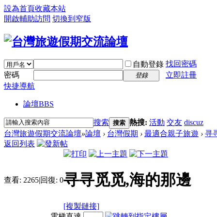
設為首頁
收藏本站
開啟輔助訪問
切換到窄版
找回密碼
自動登錄
密碼
立即註冊
登錄
快捷導航
論壇
BBS
搜索
熱搜:
活動
交友
discuz
搜索
台灣旅遊假期交流論壇
»
論壇
›
台灣假期
›
最適合親子旅遊
›
寻
返回列表
寻寻觅觅,海的那邊
查看:
2265
|
回復:
0
[複製鏈接]
電梯直達