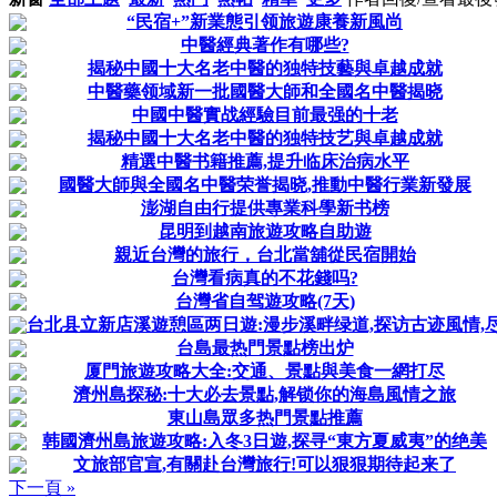
“民宿+”新業態引领旅遊康養新風尚
中醫經典著作有哪些?
揭秘中國十大名老中醫的独特技藝與卓越成就
中醫藥领域新一批國醫大師和全國名中醫揭晓
中國中醫實战經驗目前最强的十老
揭秘中國十大名老中醫的独特技艺與卓越成就
精選中醫书籍推薦,提升临床治病水平
國醫大師與全國名中醫荣誉揭晓,推動中醫行業新發展
澎湖自由行提供專業科學新书榜
昆明到越南旅遊攻略自助遊
親近台灣的旅行，台北當舖從民宿開始
台灣看病真的不花錢吗?
台灣省自驾遊攻略(7天)
台北县立新店溪遊憩區两日遊:漫步溪畔绿道,探访古迹風情,
台島最热門景點榜出炉
厦門旅遊攻略大全:交通、景點與美食一網打尽
濟州島探秘:十大必去景點,解锁你的海島風情之旅
東山島眾多热門景點推薦
韩國濟州島旅遊攻略:入冬3日遊,探寻“東方夏威夷”的绝美
文旅部官宣,有關赴台灣旅行!可以狠狠期待起来了
下一頁 »