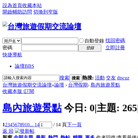
設為首頁
收藏本站
開啟輔助訪問
切換到窄版
找回密碼
自動登錄
密碼
立即註冊
登錄
快捷導航
論壇
BBS
搜索
熱搜:
活動
交友
discuz
搜索
台灣旅遊假期交流論壇
»
論壇
›
台灣假期
›
島內旅遊景點
收藏本版
|
訂閱
島內旅遊景點
今日:
0
|
主題:
265
1
2
3
4
5
6
7
8
9
10
... 14
/ 14 頁
下一頁
返 回
新窗
全部主題
最新
熱門
熱帖
精華
更多
作者
回復/查看
最後