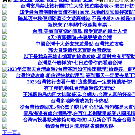
台灣當局禁止旅行團前往大陸,旅遊業者表示:要進行抗
郑伊健台灣演唱會票價不到180元,内地網友知道後破防
陈其迈中秋假期陪蔡英文遊高雄港,不是冲着2026就是202
新規来了!事關中秋假期車票→
台灣:美丽而富饶的寶島,感受寶島的風土人情
8天7夜跟團遊:夫妻雙雙遊台灣
中國台灣十大必去旅遊景點,台灣旅遊攻略
郭大哥邀请您来寶島台灣遊玩
以下是我為高雄市编写的旅遊攻略,希望對您有所帮
台灣是什麼样的?七日遊带你們看遍台灣
2023年怎麼去台灣旅遊?台灣簽證如何快速辦理?旅遊簽、商
台灣旅遊攻略,相信很快就能用到,等到那天一定要去垦丁
2023台灣旅行去看什麼?這些景點一定要推薦给你!
有了精确地图,台灣旅遊该怎麼玩?
王鸿薇贴島內四大排隊盛况,台網友:台灣人真的好辛
台灣多地降雪成為打卡热點
從台灣旅遊回来,掏心窝子唠几句心里话,句句都是大實话
青島海邊有處台灣民宿,在百年老别墅里感受八國風
台灣南投县觀光旅馆每晚均價1.4万新台币 為全台最
畅遊台灣日月潭,輕鬆省錢遊攻略
下一頁 »