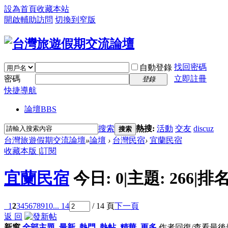
設為首頁
收藏本站
開啟輔助訪問
切換到窄版
找回密碼
自動登錄
密碼
立即註冊
登錄
快捷導航
論壇
BBS
搜索
熱搜:
活動
交友
discuz
搜索
台灣旅遊假期交流論壇
»
論壇
›
台灣民宿
›
宜蘭民宿
收藏本版
|
訂閱
宜蘭民宿
今日:
0
|
主題:
266
|
排名
1
2
3
4
5
6
7
8
9
10
... 14
/ 14 頁
下一頁
返 回
新窗
全部主題
最新
熱門
熱帖
精華
更多
作者
回復/查看
最後