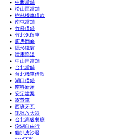
中壢當舖
松山區當舖
樹林機車借款
南屯當舖
竹科借錢
竹北免留車
廚房翻修
隱形鐵窗
噴霧降溫
中山區當舖
台北當舖
台北機車借款
湖口借錢
南科新屋
安定建案
露營車
西班牙瓦
訊號放大器
台北高級餐廳
澎湖自由行
貓抓皮沙發