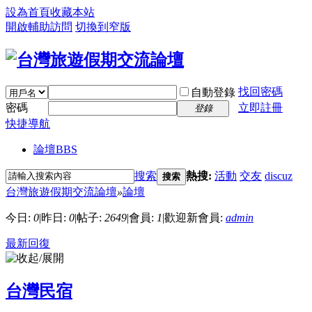
設為首頁
收藏本站
開啟輔助訪問
切換到窄版
找回密碼
自動登錄
密碼
立即註冊
登錄
快捷導航
論壇
BBS
搜索
熱搜:
活動
交友
discuz
搜索
台灣旅遊假期交流論壇
»
論壇
今日:
0
|
昨日:
0
|
帖子:
2649
|
會員:
1
|
歡迎新會員:
admin
最新回復
台灣民宿