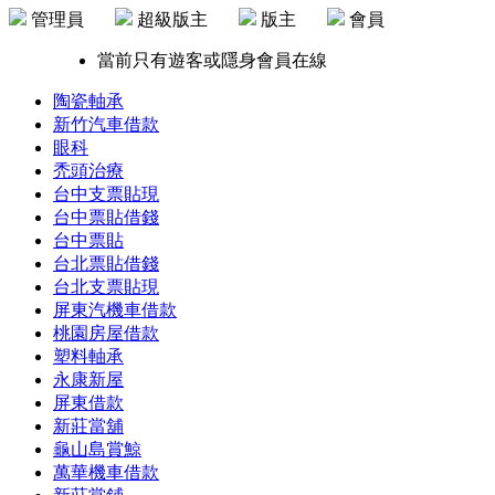
管理員
超級版主
版主
會員
當前只有遊客或隱身會員在線
陶瓷軸承
新竹汽車借款
眼科
禿頭治療
台中支票貼現
台中票貼借錢
台中票貼
台北票貼借錢
台北支票貼現
屏東汽機車借款
桃園房屋借款
塑料軸承
永康新屋
屏東借款
新莊當舖
龜山島賞鯨
萬華機車借款